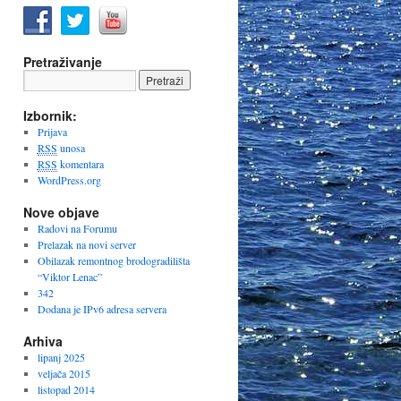
Pretraživanje
Izbornik:
Prijava
RSS
unosa
RSS
komentara
WordPress.org
Nove objave
Radovi na Forumu
Prelazak na novi server
Obilazak remontnog brodogradilišta
“Viktor Lenac”
342
Dodana je IPv6 adresa servera
Arhiva
lipanj 2025
veljača 2015
listopad 2014