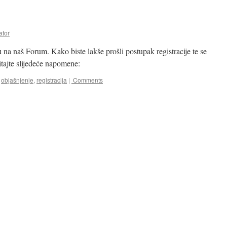
ator
na naš Forum. Kako biste lakše prošli postupak registracije te se
čitajte slijedeće napomene:
,
objašnjenje
,
registracija
|
Comments