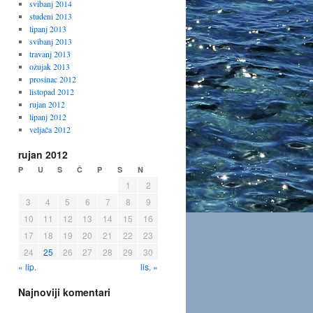
svibanj 2014
studeni 2013
lipanj 2013
svibanj 2013
travanj 2013
ožujak 2013
prosinac 2012
listopad 2012
rujan 2012
lipanj 2012
veljača 2012
rujan 2012
P
U
S
Č
P
S
N
1
2
3
4
5
6
7
8
9
10
11
12
13
14
15
16
17
18
19
20
21
22
23
24
25
26
27
28
29
30
« lip.
lis. »
Najnoviji komentari