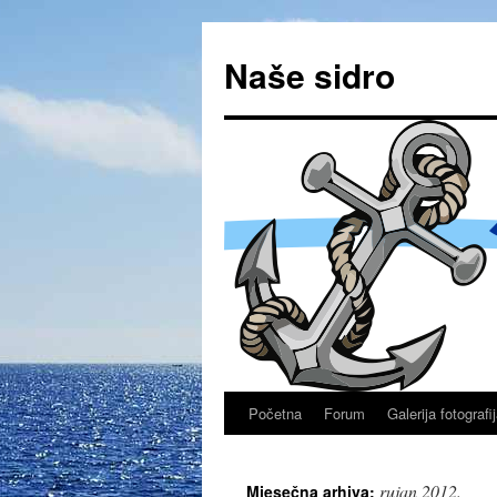
Naše sidro
Početna
Forum
Galerija fotografi
rujan 2012.
Mjesečna arhiva: