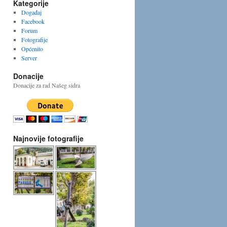
Kategorije
Događaj
Facebook
Forum
Fotografije
Općenito
Server
Donacije
Donacije za rad Našeg sidra
Najnovije fotografije